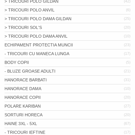
> TRICOURI POLO GILDAN
(42)
> TRICOURI POLO ANVIL
(6)
> TRICOURI POLO DAMA GILDAN
(25)
> TRICOURI SOL'S
(20)
> TRICOURI POLO DAMA ANVIL
(10)
ECHIPAMENT PROTECTIA MUNCII
(23)
- TRICOURI CU MANECA LUNGA
(17)
BODY COPII
(5)
- BLUZE GROASE ADULTI
(21)
HANORACE BARBATI
(31)
HANORACE DAMA
(10)
HANORACE COPII
(20)
POLARE KARIBAN
(27)
SORTURI HORECA
(20)
HAINE 3XL - 5XL
(67)
- TRICOURI IEFTINE
(17)