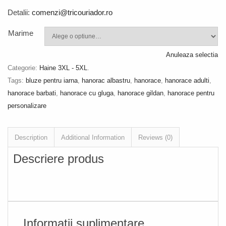
Detalii:
comenzi@tricouriador.ro
Marime
Anuleaza selectia
Categorie:
Haine 3XL - 5XL
.
Tags:
bluze pentru iarna
,
hanorac albastru
,
hanorace
,
hanorace adulti
,
hanorace barbati
,
hanorace cu gluga
,
hanorace gildan
,
hanorace pentru
personalizare
Description
Additional Information
Reviews (0)
Descriere produs
Informatii suplimentare