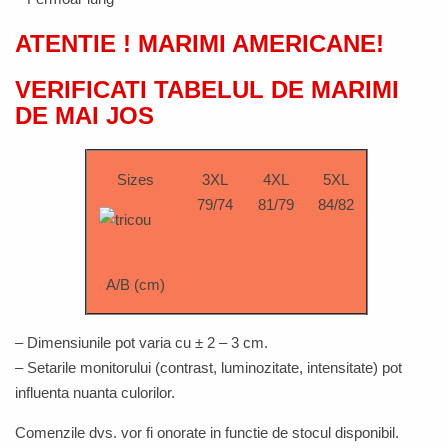
ATENTIE ! MARIMI AMERICANE!
VERIFICATI TABELUL DE MARIMI
DE MAI JOS
Sizes
3XL
4XL
5XL
79/74
81/79
84/82
A/B (cm)
– Dimensiunile pot varia cu ± 2 – 3 cm.
–
Setarile monitorului (contrast, luminozitate, intensitate) pot
influenta nuanta culorilor.
Comenzile dvs. vor fi onorate in functie de stocul disponibil.