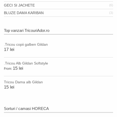
GECI SI JACHETE
(6)
BLUZE DAMA KARIBAN
(3)
Top vanzari TricouriAdor.ro
.Tricou copii galben Gildan
17 lei
.Tricou Alb Gildan Softstyle
15 lei
From:
Tricou Dama alb Gildan
15 lei
Sorturi / camasi HORECA