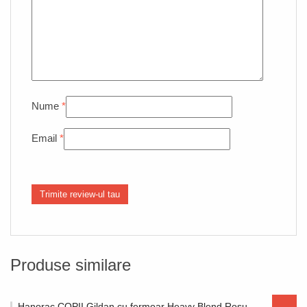
Nume
*
Email
*
Produse similare
Hanorac COPII Gildan cu fermoar Heavy Blend Rosu