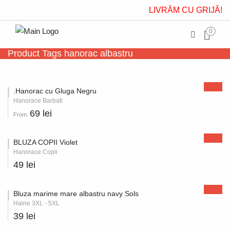
LIVRĂM CU GRIJĂ!
0
Product Tags hanorac albastru
.Hanorac cu Gluga Negru
Hanorace Barbati
69 lei
From:
BLUZA COPII Violet
Hanorace Copii
49 lei
Bluza marime mare albastru navy Sols
Haine 3XL - 5XL
39 lei