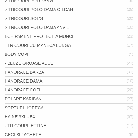
> TRICOURI POLO ANVIL
(6)
> TRICOURI POLO DAMA GILDAN
(25)
> TRICOURI SOL'S
(20)
> TRICOURI POLO DAMA ANVIL
(10)
ECHIPAMENT PROTECTIA MUNCII
(23)
- TRICOURI CU MANECA LUNGA
(17)
BODY COPII
(5)
- BLUZE GROASE ADULTI
(21)
HANORACE BARBATI
(31)
HANORACE DAMA
(10)
HANORACE COPII
(20)
POLARE KARIBAN
(27)
SORTURI HORECA
(20)
HAINE 3XL - 5XL
(67)
- TRICOURI IEFTINE
(17)
GECI SI JACHETE
(6)