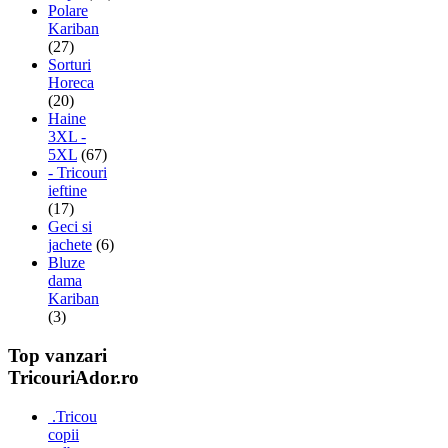
Polare
Kariban
(27)
Sorturi
Horeca
(20)
Haine
3XL -
5XL
(67)
- Tricouri
ieftine
(17)
Geci si
jachete
(6)
Bluze
dama
Kariban
(3)
Top vanzari
TricouriAdor.ro
.Tricou
copii