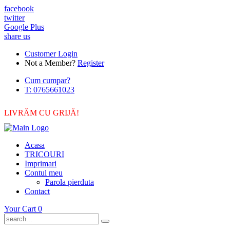
facebook
twitter
Google Plus
share us
Customer Login
Not a Member?
Register
Cum cumpar?
T: 0765661023
LIVRĂM CU GRIJĂ!
Acasa
TRICOURI
Imprimari
Contul meu
Parola pierduta
Contact
Your Cart
0