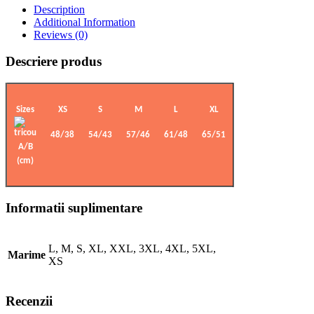
Description
Additional Information
Reviews (0)
Descriere produs
Sizes
XS
S
M
L
XL
48/38
54/43
57/46
61/48
65/51
A/B
(cm)
Informatii suplimentare
L, M, S, XL, XXL, 3XL, 4XL, 5XL,
Marime
XS
Recenzii