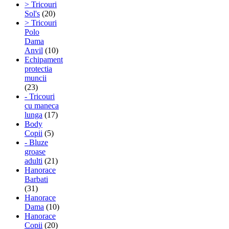
> Tricouri
Sol's
(20)
> Tricouri
Polo
Dama
Anvil
(10)
Echipament
protectia
muncii
(23)
- Tricouri
cu maneca
lunga
(17)
Body
Copii
(5)
- Bluze
groase
adulti
(21)
Hanorace
Barbati
(31)
Hanorace
Dama
(10)
Hanorace
Copii
(20)