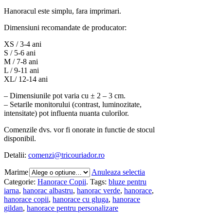
Hanoracul este simplu, fara imprimari.
Dimensiuni recomandate de producator:
XS / 3-4 ani
S / 5-6 ani
M / 7-8 ani
L / 9-11 ani
XL/ 12-14 ani
– Dimensiunile pot varia cu ± 2 – 3 cm.
–
Setarile monitorului (contrast, luminozitate,
intensitate) pot influenta nuanta culorilor.
Comenzile dvs. vor fi onorate in functie de stocul
disponibil.
Detalii:
comenzi@tricouriador.ro
Marime
Anuleaza selectia
Categorie:
Hanorace Copii
.
Tags:
bluze pentru
iarna
,
hanorac albastru
,
hanorac verde
,
hanorace
,
hanorace copii
,
hanorace cu gluga
,
hanorace
gildan
,
hanorace pentru personalizare