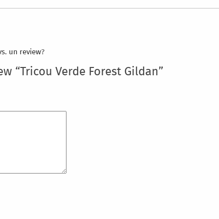
vs. un review
?
iew “Tricou Verde Forest Gildan”