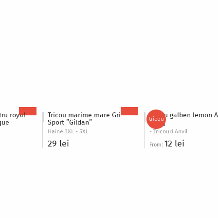
tru royal
Tricou marime mare Gri
Tricou galben lemon A
tricou
ique
Sport ”Gildan”
150 g
Haine 3XL - 5XL
- Tricouri Anvil
29 lei
12 lei
From: