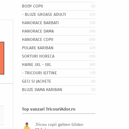
BODY COPII
(5)
- BLUZE GROASE ADULTI
(21)
HANORACE BARBATI
(31)
HANORACE DAMA
(10)
HANORACE COPII
(20)
POLARE KARIBAN
(27)
SORTURI HORECA
(20)
HAINE 3XL - 5XL
(67)
- TRICOURI IEFTINE
(17)
GECI SI JACHETE
(6)
BLUZE DAMA KARIBAN
(3)
Top vanzari TricouriAdor.ro
.Tricou copii galben Gildan