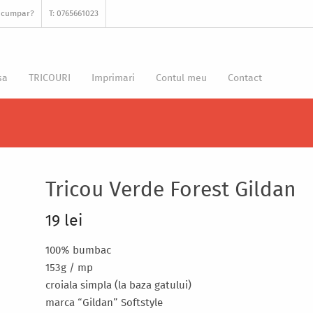
 cumpar?
T: 0765661023
sa
TRICOURI
Imprimari
Contul meu
Contact
Tricou Verde Forest Gildan
19 lei
100% bumbac
153g / mp
croiala simpla (la baza gatului)
marca “Gildan” Softstyle