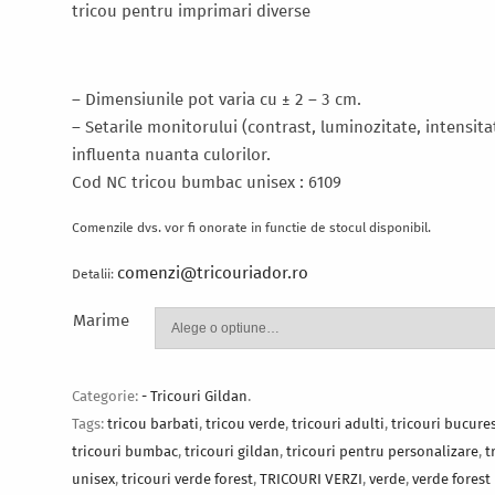
tricou pentru imprimari diverse
– Dimensiunile pot varia cu ± 2 – 3 cm.
–
Setarile monitorului (contrast, luminozitate, intensita
influenta nuanta culorilor.
Cod NC tricou bumbac unisex : 6109
Comenzile dvs. vor fi onorate in functie de stocul disponibil.
comenzi@tricouriador.ro
Detalii:
Marime
Categorie:
- Tricouri Gildan
.
Tags:
tricou barbati
,
tricou verde
,
tricouri adulti
,
tricouri bucures
tricouri bumbac
,
tricouri gildan
,
tricouri pentru personalizare
,
t
unisex
,
tricouri verde forest
,
TRICOURI VERZI
,
verde
,
verde forest