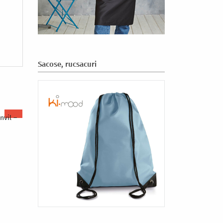
Sacose, rucsacuri
nvil –