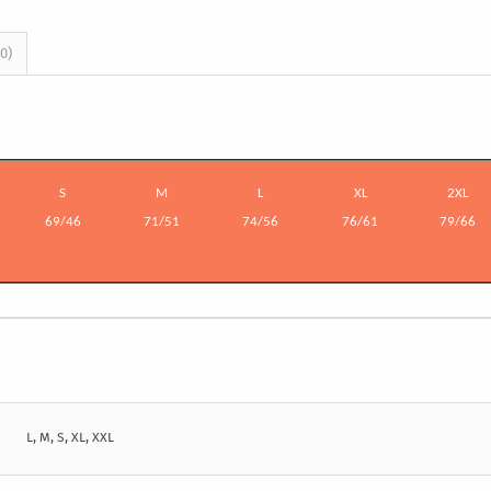
0)
S
M
L
XL
2XL
69/46
71/51
74/56
76/61
79/66
L, M, S, XL, XXL