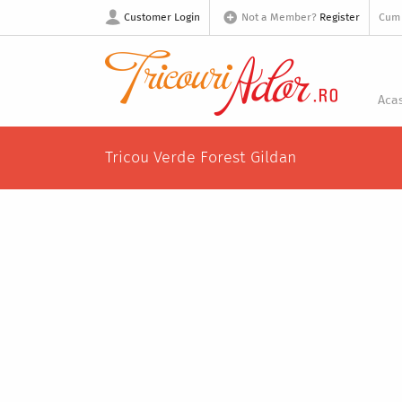
Customer Login
Not a Member?
Register
Cum
Aca
Tricou Verde Forest Gildan