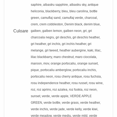
saphire, albastru sapphire, albastru sky, antique
heliconia, blackberry, bleu, bleu carolina, bottle
green, camuflaj sand, camuflaj verde, charcoal,
crem, crem cobbleston, Denim black, denim blue,
Culoare
galben, galben lemon, galben neon, gri, gri
charcoala negru, gri deschis, gri deschis heather,
gri heather, gri inchis, gri inchis heather, gri
melange, gri tweed, heather aubergine, kaki, lilac,
lilac blackbarry, maro chestnut, maro ciocolata,
maroon, mov, orange portocaliu, orange sunset,
pique, portocaliu amberglow, portocaliu inchis,
portocaliu neon, rosu cherry antique, rosu fuchsia,
rosu independence heather, rosu russet, rosu wine,
roz, roz aprins, roz azalea, roz fuskia, roz neon,
sunset, verde, verde apple, VERDE APPLE
GREEN, verde bottle, verde grass, verde heather,
verde inchis, verde jade, verde kelly, verde kiwi,
verde meadow, verde mediu, verde mild, verde