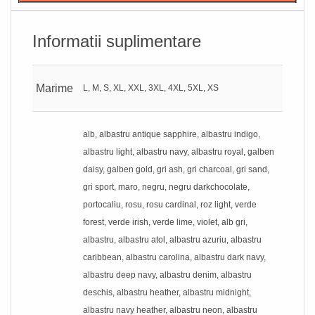
Informatii suplimentare
Marime
L, M, S, XL, XXL, 3XL, 4XL, 5XL, XS
alb, albastru antique sapphire, albastru indigo,
albastru light, albastru navy, albastru royal, galben
daisy, galben gold, gri ash, gri charcoal, gri sand,
gri sport, maro, negru, negru darkchocolate,
portocaliu, rosu, rosu cardinal, roz light, verde
forest, verde irish, verde lime, violet, alb gri,
albastru, albastru atol, albastru azuriu, albastru
caribbean, albastru carolina, albastru dark navy,
albastru deep navy, albastru denim, albastru
deschis, albastru heather, albastru midnight,
albastru navy heather, albastru neon, albastru