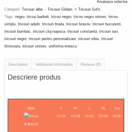
Anuleaza selectia
Categorii:
Tricouri albe
,
- Tricouri Gildan
,
> Tricouri Sol's
.
Tags:
negru
,
tricou barbati
,
tricou negru
,
tricou negru unisex
,
tricou
simplu
,
tricouri adulti
,
tricouri braila
,
tricouri brasov
,
tricouri bucuresti
,
tricouri bumbac
,
tricouri cluj-napoca
,
tricouri constanta
,
tricouri iasi
,
tricouri negre
,
tricouri pentru personalizare
,
tricouri sibiu
,
tricouri
timisoara
,
tricouri unisex
,
uniforma enescu
Description
Additional Information
Reviews (0)
Descriere produs
Sizes
S
M
L
XL
2XL
71/55
73/58
75/61
77/64
79/67
A/B (cm)