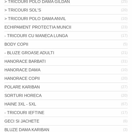
> TRICOURI POLO DAMA GILDAN
(25)
> TRICOURI SOL'S
(20)
> TRICOURI POLO DAMA ANVIL
(10)
ECHIPAMENT PROTECTIA MUNCII
(23)
- TRICOURI CU MANECA LUNGA
(17)
BODY COPII
(5)
- BLUZE GROASE ADULTI
(21)
HANORACE BARBATI
(31)
HANORACE DAMA
(10)
HANORACE COPII
(20)
POLARE KARIBAN
(27)
SORTURI HORECA
(20)
HAINE 3XL - 5XL
(67)
- TRICOURI IEFTINE
(17)
GECI SI JACHETE
(6)
BLUZE DAMA KARIBAN
(3)