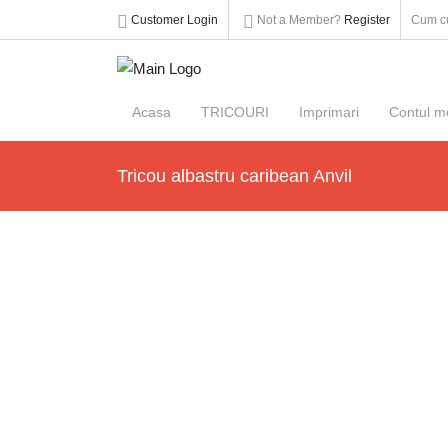
Customer Login
Not a Member?
Register
Cum c
Acasa
TRICOURI
Imprimari
Contul m
Tricou albastru caribean Anvil