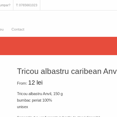
umpar?
T: 0765661023
eu
Contact
Tricou albastru caribean Anvi
12 lei
From:
Tricou albastru Anvil, 150 g
bumbac periat 100%
unisex