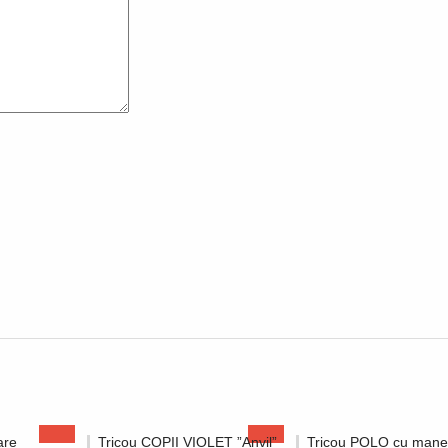
are
Tricou COPII VIOLET ”Anvil”
Tricou POLO cu man