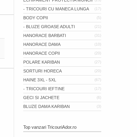
ECHIPAMENT PROTECTIA MUNCII
(23)
- TRICOURI CU MANECA LUNGA
(17)
BODY COPII
(5)
- BLUZE GROASE ADULTI
(21)
HANORACE BARBATI
(31)
HANORACE DAMA
(10)
HANORACE COPII
(20)
POLARE KARIBAN
(27)
SORTURI HORECA
(20)
HAINE 3XL - 5XL
(67)
- TRICOURI IEFTINE
(17)
GECI SI JACHETE
(6)
BLUZE DAMA KARIBAN
(3)
Top vanzari TricouriAdor.ro