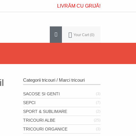
LIVRĂM CU GRIJĂ!
Your Cart
0
Categorii tricouri / Marci tricouri
l
SACOSE SI GENTI
(3)
SEPCI
(7)
SPORT & SUBLIMARE
(2)
TRICOURI ALBE
(25)
TRICOURI ORGANICE
(3)