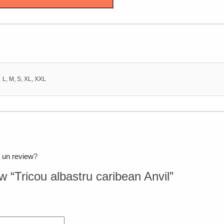
L, M, S, XL, XXL
. un review
?
ew “Tricou albastru caribean Anvil”