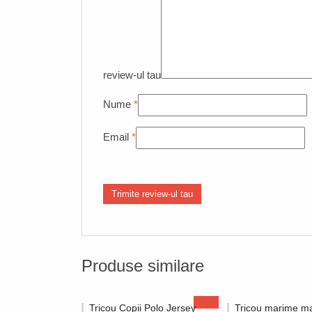
review-ul tau
Nume
*
Email
*
Produse similare
Tricou Copii Polo Jersey
Tricou marime m