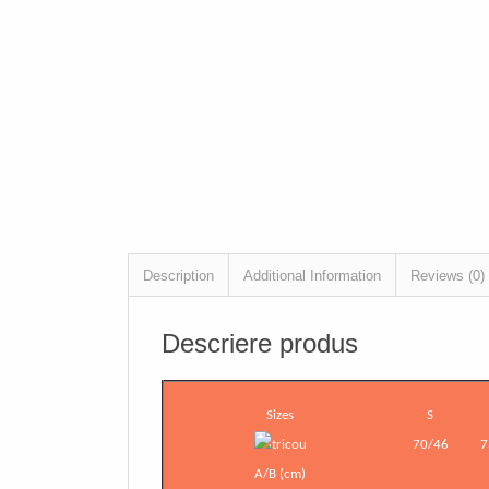
Description
Additional Information
Reviews (0)
Descriere produs
Sizes
S
70/46
7
A/B (cm)