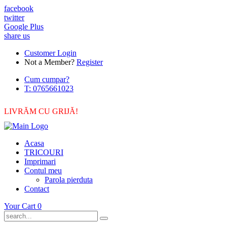
facebook
twitter
Google Plus
share us
Customer Login
Not a Member?
Register
Cum cumpar?
T: 0765661023
LIVRĂM CU GRIJĂ!
Acasa
TRICOURI
Imprimari
Contul meu
Parola pierduta
Contact
Your Cart
0