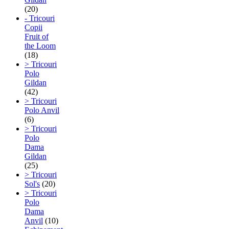
(20)
- Tricouri
Copii
Fruit of
the Loom
(18)
> Tricouri
Polo
Gildan
(42)
> Tricouri
Polo Anvil
(6)
> Tricouri
Polo
Dama
Gildan
(25)
> Tricouri
Sol's
(20)
> Tricouri
Polo
Dama
Anvil
(10)