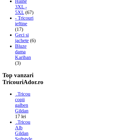
Haine
3XL -
5XL
(67)
- Tricouri
ieftine
(17)
Geci si
jachete
(6)
Bluze
dama
Kariban
(3)
Top vanzari
TricouriAdor.ro
.Tricou
copii
galben
Gildan
17 lei
.Tricou
Alb
Gildan
Softstyle