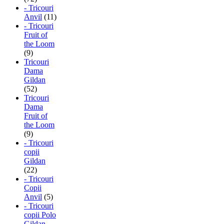
- Tricouri
Anvil
(11)
- Tricouri
Fruit of
the Loom
(9)
Tricouri
Dama
Gildan
(52)
Tricouri
Dama
Fruit of
the Loom
(9)
- Tricouri
copii
Gildan
(22)
- Tricouri
Copii
Anvil
(5)
- Tricouri
copii Polo
Gildan