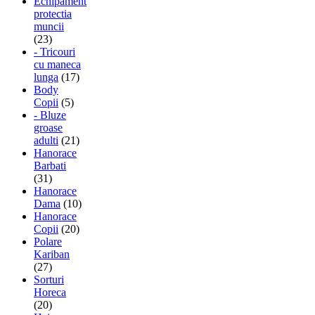
Echipament
protectia
muncii
(23)
- Tricouri
cu maneca
lunga
(17)
Body
Copii
(5)
- Bluze
groase
adulti
(21)
Hanorace
Barbati
(31)
Hanorace
Dama
(10)
Hanorace
Copii
(20)
Polare
Kariban
(27)
Sorturi
Horeca
(20)