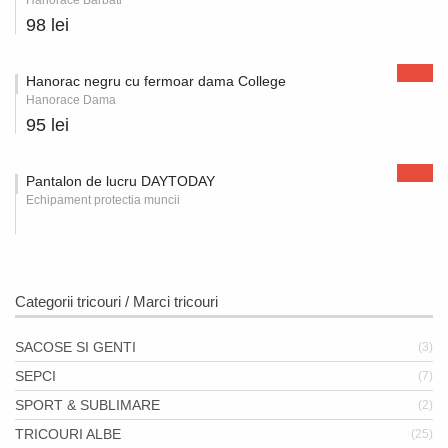
Hanorace Barbati
98 lei
Hanorac negru cu fermoar dama College
Hanorace Dama
95 lei
Pantalon de lucru DAYTODAY
Echipament protectia muncii
Categorii tricouri / Marci tricouri
SACOSE SI GENTI
(3)
SEPCI
(7)
SPORT & SUBLIMARE
(2)
TRICOURI ALBE
(25)