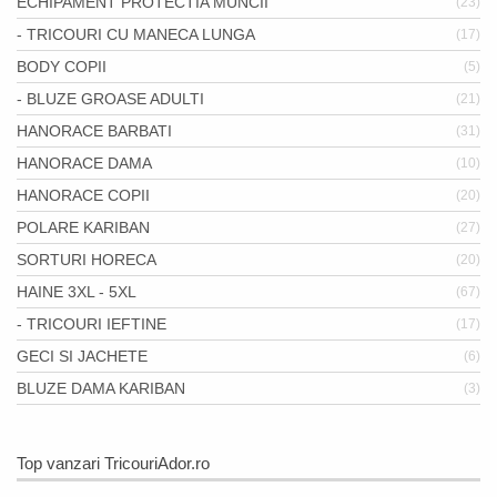
ECHIPAMENT PROTECTIA MUNCII
(23)
- TRICOURI CU MANECA LUNGA
(17)
BODY COPII
(5)
- BLUZE GROASE ADULTI
(21)
HANORACE BARBATI
(31)
HANORACE DAMA
(10)
HANORACE COPII
(20)
POLARE KARIBAN
(27)
SORTURI HORECA
(20)
HAINE 3XL - 5XL
(67)
- TRICOURI IEFTINE
(17)
GECI SI JACHETE
(6)
BLUZE DAMA KARIBAN
(3)
Top vanzari TricouriAdor.ro